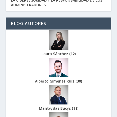
LA CIBERSEGURIDAD Y LA RESPONSABILIDAD DE LOS
ADMINISTRADORES
BLOG AUTORES
Laura Sánchez
(
12
)
Alberto Giménez Ruiz
(
30
)
Mantvydas Bucys
(
11
)