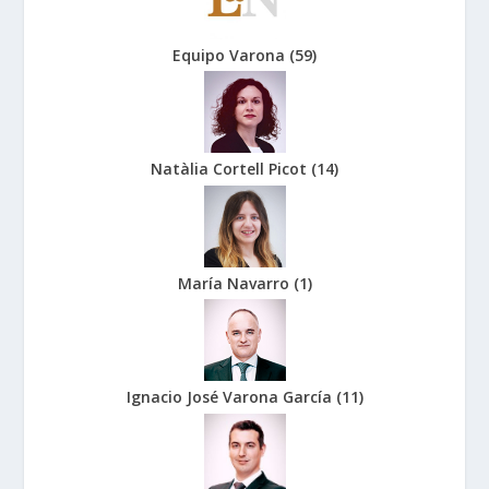
Equipo Varona
(
59
)
Natàlia Cortell Picot
(
14
)
María Navarro
(
1
)
Ignacio José Varona García
(
11
)