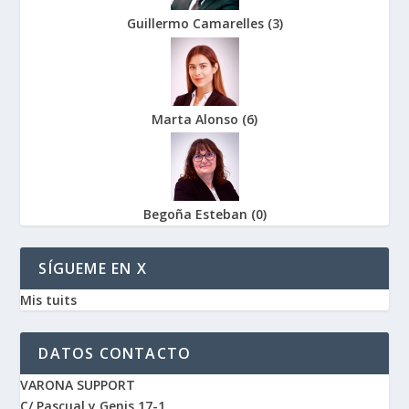
Guillermo Camarelles
(
3
)
Marta Alonso
(
6
)
Begoña Esteban
(
0
)
SÍGUEME EN X
Mis tuits
DATOS CONTACTO
VARONA SUPPORT
C/ Pascual y Genis 17-1