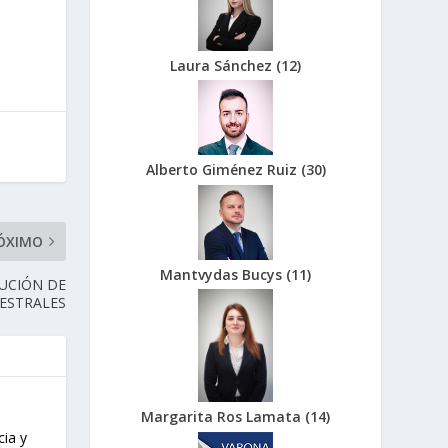
Laura Sánchez
(
12
)
Alberto Giménez Ruiz
(
30
)
ÓXIMO
Mantvydas Bucys
(
11
)
BUCIÓN DE
ESTRALES
Margarita Ros Lamata
(
14
)
cia y