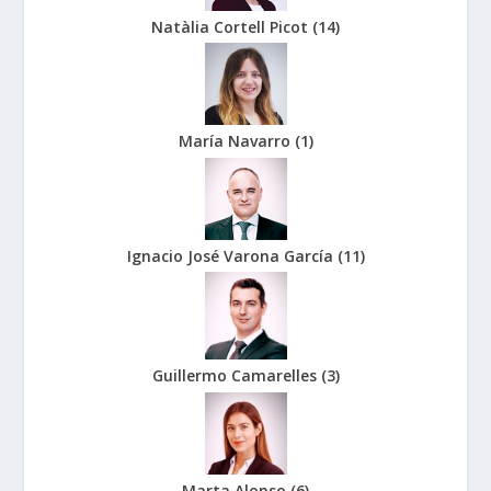
Natàlia Cortell Picot
(
14
)
María Navarro
(
1
)
Ignacio José Varona García
(
11
)
Guillermo Camarelles
(
3
)
Marta Alonso
(
6
)