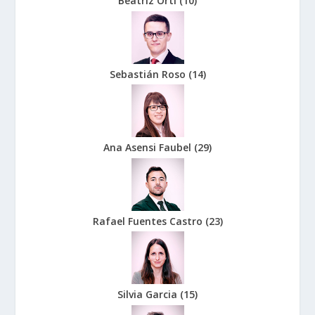
Beatriz Orti
(
10
)
Sebastián Roso
(
14
)
Ana Asensi Faubel
(
29
)
Rafael Fuentes Castro
(
23
)
Silvia Garcia
(
15
)