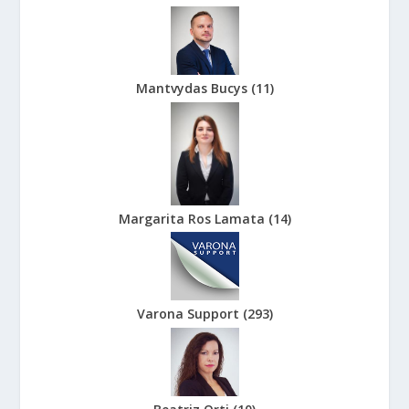
Mantvydas Bucys
(
11
)
Margarita Ros Lamata
(
14
)
Varona Support
(
293
)