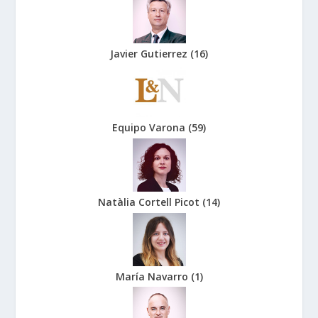
Javier Gutierrez
(
16
)
Equipo Varona
(
59
)
Natàlia Cortell Picot
(
14
)
María Navarro
(
1
)