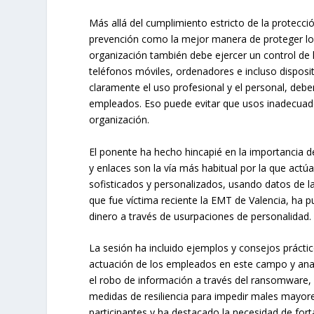
Más allá del cumplimiento estricto de la protec
prevención como la mejor manera de proteger los
organización también debe ejercer un control de 
teléfonos móviles, ordenadores e incluso disposi
claramente el uso profesional y el personal, deb
empleados. Eso puede evitar que usos inadecuados
organización.
El ponente ha hecho hincapié en la importancia d
y enlaces son la vía más habitual por la que actú
sofisticados y personalizados, usando datos de l
que fue víctima reciente la EMT de Valencia, ha 
dinero a través de usurpaciones de personalidad.
La sesión ha incluido ejemplos y consejos práctic
actuación de los empleados en este campo y anali
el robo de información a través del ransomware, la
medidas de resiliencia para impedir males mayore
participantes y ha destacado la necesidad de fort