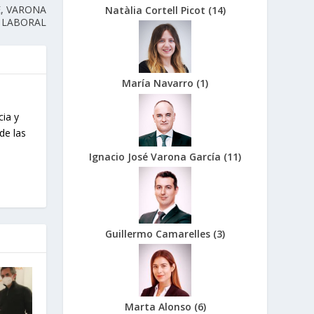
, VARONA
Natàlia Cortell Picot
(
14
)
LABORAL
María Navarro
(
1
)
cia y
de las
Ignacio José Varona García
(
11
)
Guillermo Camarelles
(
3
)
Marta Alonso
(
6
)