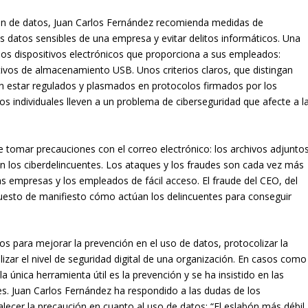
ción de datos, Juan Carlos Fernández recomienda medidas de
 datos sensibles de una empresa y evitar delitos informáticos. Una
los dispositivos electrónicos que proporciona a sus empleados:
tivos de almacenamiento USB. Unos criterios claros, que distingan
en estar regulados y plasmados en protocolos firmados por los
 individuales lleven a un problema de ciberseguridad que afecte a l
e tomar precauciones con el correo electrónico: los archivos adjunto
an los ciberdelincuentes. Los ataques y los fraudes son cada vez más
as empresas y los empleados de fácil acceso. El fraude del CEO, del
puesto de manifiesto cómo actúan los delincuentes para conseguir
os para mejorar la prevención en el uso de datos, protocolizar la
zar el nivel de seguridad digital de una organización. En casos como
 única herramienta útil es la prevención y se ha insistido en las
s. Juan Carlos Fernández ha respondido a las dudas de los
alecer la precaución en cuanto al uso de datos: “El eslabón más débil