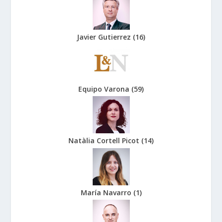
Javier Gutierrez
(
16
)
Equipo Varona
(
59
)
Natàlia Cortell Picot
(
14
)
María Navarro
(
1
)