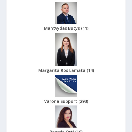
Mantvydas Bucys
(
11
)
Margarita Ros Lamata
(
14
)
Varona Support
(
293
)
Beatriz Orti
(
10
)