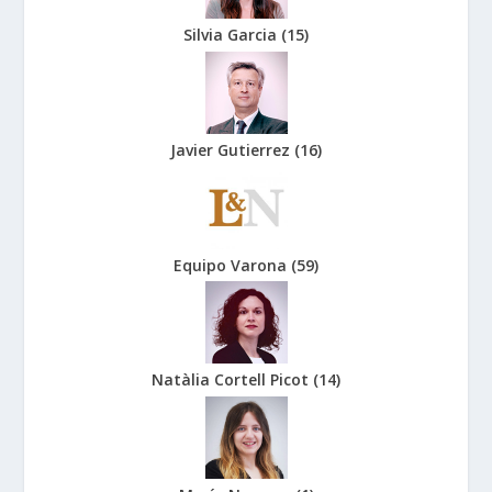
Silvia Garcia
(
15
)
Javier Gutierrez
(
16
)
Equipo Varona
(
59
)
Natàlia Cortell Picot
(
14
)