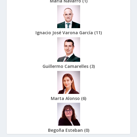
María Navarro
(
1
)
Ignacio José Varona García
(
11
)
Guillermo Camarelles
(
3
)
Marta Alonso
(
6
)
Begoña Esteban
(
0
)