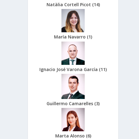
Natàlia Cortell Picot
(
14
)
María Navarro
(
1
)
Ignacio José Varona García
(
11
)
Guillermo Camarelles
(
3
)
Marta Alonso
(
6
)