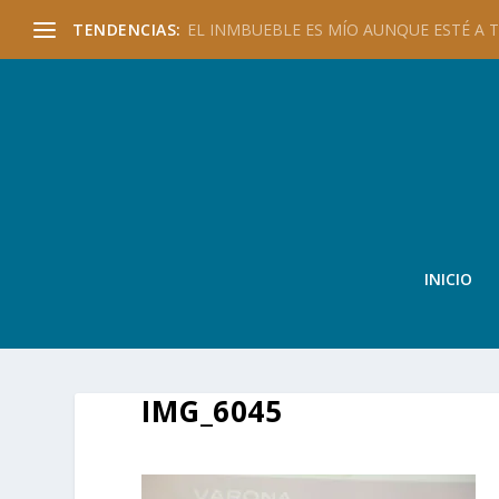
TENDENCIAS:
EL INMBUEBLE ES MÍO AUNQUE ESTÉ A TU
INICIO
IMG_6045