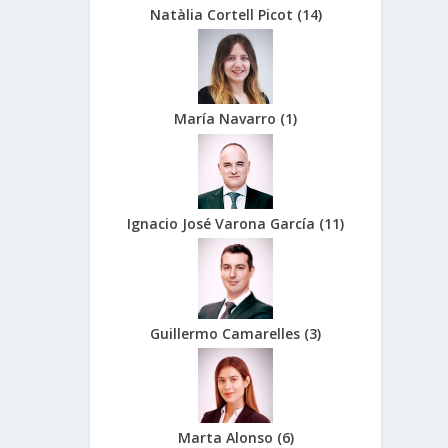
Natàlia Cortell Picot
(
14
)
María Navarro
(
1
)
Ignacio José Varona García
(
11
)
Guillermo Camarelles
(
3
)
Marta Alonso
(
6
)